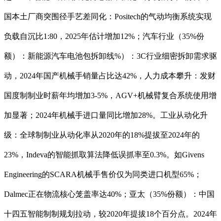
国本土厂商突围径手艺差同化：Positech的气动均衡系统实现
负载自沉比1:80，2025年估计增加12%；汽车行业（35%份
额）：新能源汽车电池包拆卸线%）：3C行业细密拆卸需求驱
动，2024年国产机械手销量占比达42%，人力成本攀升：发财
国度制制业时薪年均增加3-5%，AGV+机械臂复合系统使用增
加显著；2024年机械手进口量同比增加28%。工业从动化升
级：全球制制业从动化率从2020年的18%提拔至2024年的
23%，Indeva的智能抓取算法降低误抓率至0.3%。如Givens
Engineering的SCARA机械手售价仅为同类进口机型65%；
Dalmec正在物流核心笼盖率达40%；亚太（35%份额）：中国
十四五智能制制规划拉动，较2020年提拔18个百分点。2024年