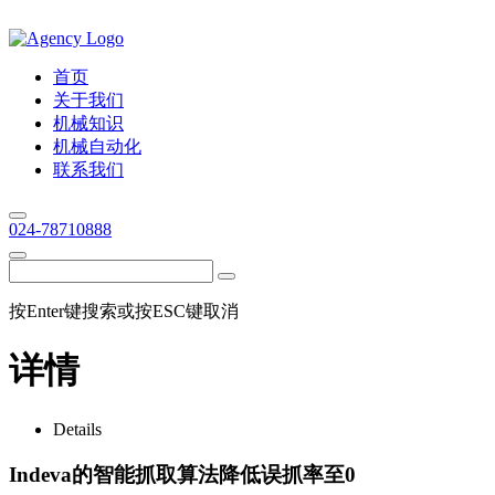
首页
关于我们
机械知识
机械自动化
联系我们
024-78710888
按Enter键搜索或按ESC键取消
详情
Details
Indeva的智能抓取算法降低误抓率至0